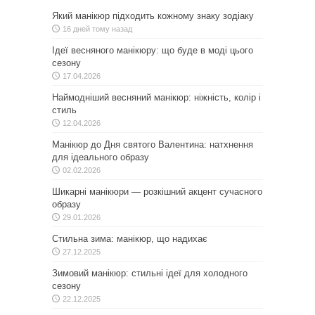
Який манікюр підходить кожному знаку зодіаку
16 дней тому назад
Ідеї весняного манікюру: що буде в моді цього
сезону
17.04.2026
Наймодніший весняний манікюр: ніжність, колір і
стиль
12.04.2026
Манікюр до Дня святого Валентина: натхнення
для ідеального образу
02.02.2026
Шикарні манікюри — розкішний акцент сучасного
образу
29.01.2026
Стильна зима: манікюр, що надихає
27.12.2025
Зимовий манікюр: стильні ідеї для холодного
сезону
22.12.2025