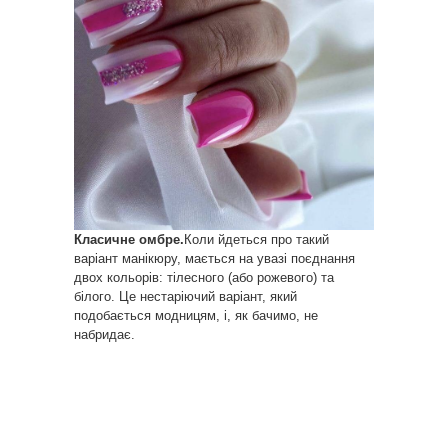
Класичне омбре.
Коли йдеться про такий
варіант манікюру, мається на увазі поєднання
двох кольорів: тілесного (або рожевого) та
білого. Це нестаріючий варіант, який
подобається модницям, і, як бачимо, не
набридає.