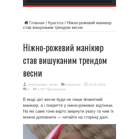
Главная
/
Красота
/
Ніжно-рожевий манікюр
став вишуканим трендом весни
Ніжно-рожевий манікюр
став вишуканим трендом
весни
Опубликовал:
admin
в
Красота
23.02.2024
0
3,557 Просмотров
В моді цієї весни буде не лише блакитний
манікюр, а і покриття у ніжно-рожевих відтінках.
На які саме тони варто звернути увагу та чим їх
можна доповнити — читайте на сторінці далі.