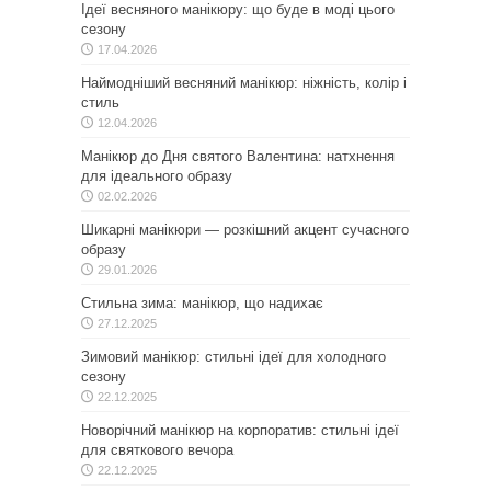
Ідеї весняного манікюру: що буде в моді цього
сезону
17.04.2026
Наймодніший весняний манікюр: ніжність, колір і
стиль
12.04.2026
Манікюр до Дня святого Валентина: натхнення
для ідеального образу
02.02.2026
Шикарні манікюри — розкішний акцент сучасного
образу
29.01.2026
Стильна зима: манікюр, що надихає
27.12.2025
Зимовий манікюр: стильні ідеї для холодного
сезону
22.12.2025
Новорічний манікюр на корпоратив: стильні ідеї
для святкового вечора
22.12.2025