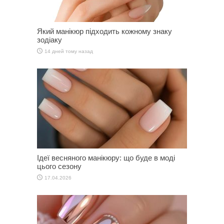
Який манікюр підходить кожному знаку
зодіаку
14 дней тому назад
Ідеї весняного манікюру: що буде в моді
цього сезону
17.04.2026