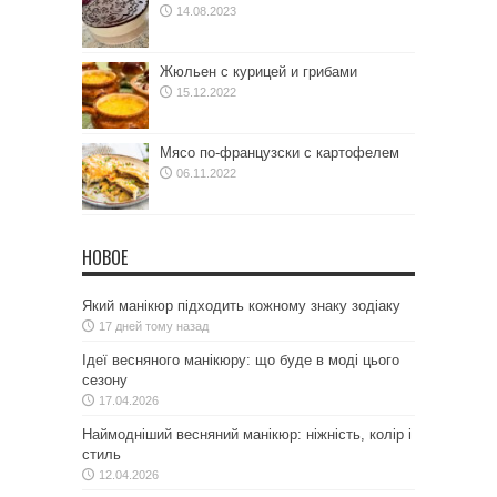
14.08.2023
Жюльен с курицей и грибами
15.12.2022
Мясо по-французски с картофелем
06.11.2022
НОВОЕ
Який манікюр підходить кожному знаку зодіаку
17 дней тому назад
Ідеї весняного манікюру: що буде в моді цього
сезону
17.04.2026
Наймодніший весняний манікюр: ніжність, колір і
стиль
12.04.2026