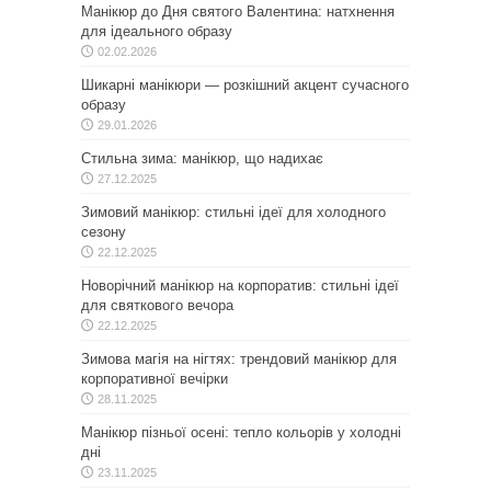
Манікюр до Дня святого Валентина: натхнення
для ідеального образу
02.02.2026
Шикарні манікюри — розкішний акцент сучасного
образу
29.01.2026
Стильна зима: манікюр, що надихає
27.12.2025
Зимовий манікюр: стильні ідеї для холодного
сезону
22.12.2025
Новорічний манікюр на корпоратив: стильні ідеї
для святкового вечора
22.12.2025
Зимова магія на нігтях: трендовий манікюр для
корпоративної вечірки
28.11.2025
Манікюр пізньої осені: тепло кольорів у холодні
дні
23.11.2025