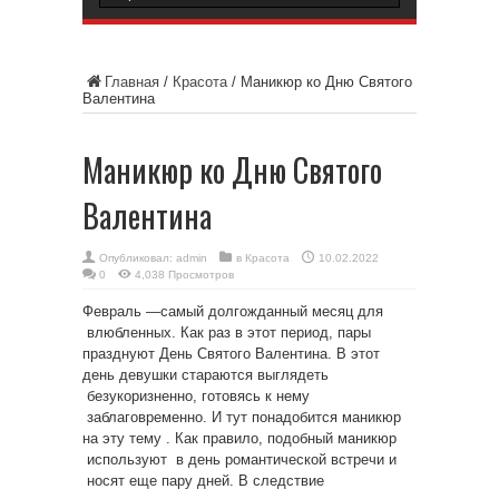
Главная
/
Красота
/
Маникюр ко Дню Святого
Валентина
Маникюр ко Дню Святого
Валентина
Опубликовал:
admin
в
Красота
10.02.2022
0
4,038 Просмотров
Февраль —самый долгожданный месяц для
влюбленных. Как раз в этот период, пары
празднуют День Святого Валентина. В этот
день девушки стараются выглядеть
безукоризненно, готовясь к нему
заблаговременно. И тут понадобится маникюр
на эту тему . Как правило, подобный маникюр
используют в день романтической встречи и
носят еще пару дней. В следствие