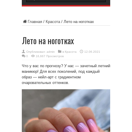
Главная
/
Красота
/
Лето на ноготках
Лето на ноготках
Опубликовал:
admin
в
Красота
12.06.2021
0
16,667 Просмотров
Что у вас по прогнозу? У нас — зачетный летний
маникюр! Для всех поколений, под каждый
образ — нейл-арт с градиентном
очаровательных оттенков.