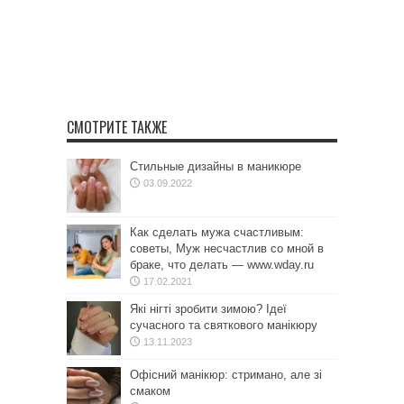
СМОТРИТЕ ТАКЖЕ
Стильные дизайны в маникюре
03.09.2022
Как сделать мужа счастливым:
советы, Муж несчастлив со мной в
браке, что делать — www.wday.ru
17.02.2021
Які нігті зробити зимою? Ідеї
сучасного та святкового манікюру
13.11.2023
Офісний манікюр: стримано, але зі
смаком