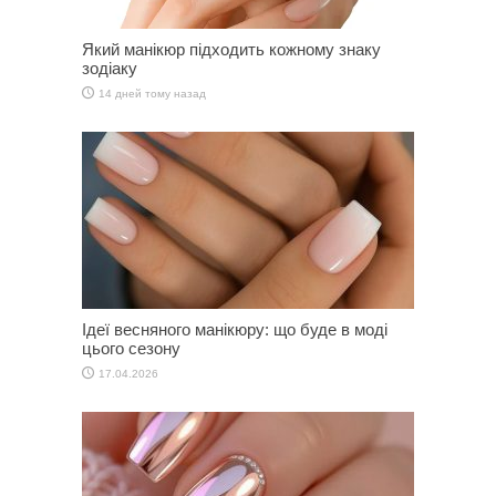
Який манікюр підходить кожному знаку
зодіаку
14 дней тому назад
Ідеї весняного манікюру: що буде в моді
цього сезону
17.04.2026