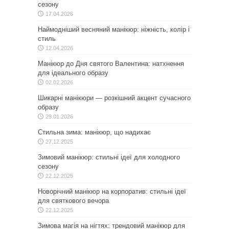
сезону
17.04.2026
Наймодніший весняний манікюр: ніжність, колір і
стиль
12.04.2026
Манікюр до Дня святого Валентина: натхнення
для ідеального образу
02.02.2026
Шикарні манікюри — розкішний акцент сучасного
образу
29.01.2026
Стильна зима: манікюр, що надихає
27.12.2025
Зимовий манікюр: стильні ідеї для холодного
сезону
22.12.2025
Новорічний манікюр на корпоратив: стильні ідеї
для святкового вечора
22.12.2025
Зимова магія на нігтях: трендовий манікюр для