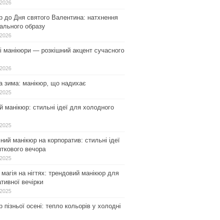
.2026
р до Дня святого Валентина: натхнення
ального образу
.2026
і манікюри — розкішний акцент сучасного
.2026
а зима: манікюр, що надихає
.2025
 манікюр: стильні ідеї для холодного
.2025
ний манікюр на корпоратив: стильні ідеї
ткового вечора
.2025
магія на нігтях: трендовий манікюр для
тивної вечірки
.2025
 пізньої осені: тепло кольорів у холодні