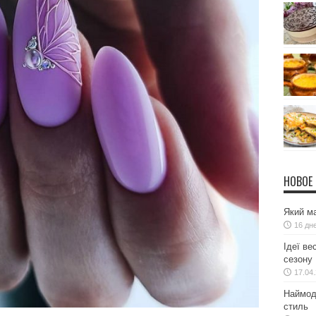
НОВОЕ
Який ма
16 дн
Ідеї ве
сезону
17.04
Наймодн
стиль