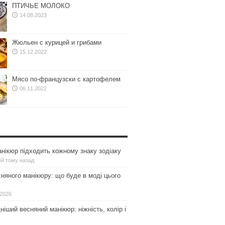
ПТИЧЬЕ МОЛОКО
14.08.2023
Жюльен с курицей и грибами
15.12.2022
Мясо по-французски с картофелем
06.11.2022
нікюр підходить кожному знаку зодіаку
ей тому назад
сняного манікюру: що буде в моді цього
.2026
іший весняний манікюр: ніжність, колір і