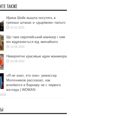
ИТЕ ТАКЖЕ
Ирина Шейк вышла погулять в
грязных штанах и «дырявом» пальто
21.01.2021
Що таке європейський манікюр і чим
він відрізняється від звичайного
12.06.2024
Невероятно красивые идеи маникюра
24.08.2022
«Я не знал, кто она»: режиссер
Молочников рассказал, как
влюбился в Варнаву не с первого
взгляда | WOMAN
.2020
ТЫ