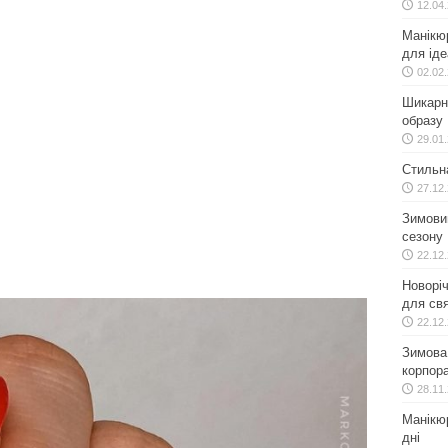
12.04
Манікю
для іде
02.02
Шикарн
образу
29.01
Стильн
27.12
Зимовий
сезону
22.12
Новоріч
для свя
22.12
Зимова 
корпора
28.11
Манікюр
дні