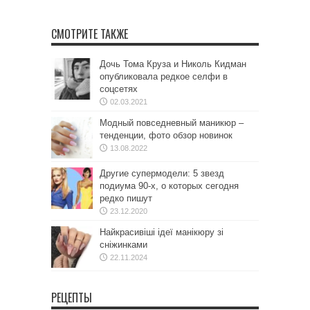
СМОТРИТЕ ТАКЖЕ
Дочь Тома Круза и Николь Кидман
опубликовала редкое селфи в
соцсетях
02.03.2021
Модный повседневный маникюр –
тенденции, фото обзор новинок
13.08.2022
Другие супермодели: 5 звезд
подиума 90-х, о которых сегодня
редко пишут
23.12.2020
Найкрасивіші ідеї манікюру зі
сніжинками
22.11.2024
РЕЦЕПТЫ