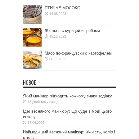
ПТИЧЬЕ МОЛОКО
14.08.2023
Жюльен с курицей и грибами
15.12.2022
Мясо по-французски с картофелем
06.11.2022
НОВОЕ
Який манікюр підходить кожному знаку зодіаку
15 дней тому назад
Ідеї весняного манікюру: що буде в моді цього
сезону
17.04.2026
Наймодніший весняний манікюр: ніжність, колір і
стиль