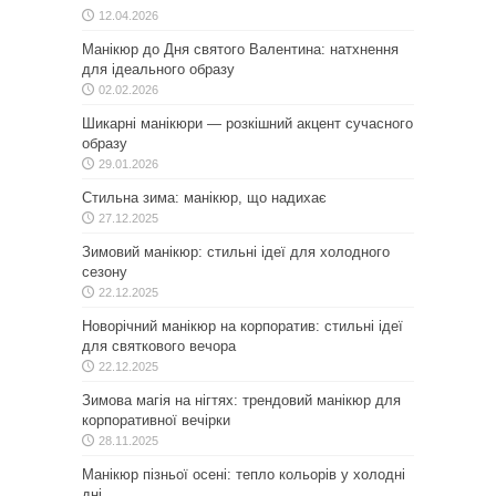
12.04.2026
Манікюр до Дня святого Валентина: натхнення
для ідеального образу
02.02.2026
Шикарні манікюри — розкішний акцент сучасного
образу
29.01.2026
Стильна зима: манікюр, що надихає
27.12.2025
Зимовий манікюр: стильні ідеї для холодного
сезону
22.12.2025
Новорічний манікюр на корпоратив: стильні ідеї
для святкового вечора
22.12.2025
Зимова магія на нігтях: трендовий манікюр для
корпоративної вечірки
28.11.2025
Манікюр пізньої осені: тепло кольорів у холодні
дні