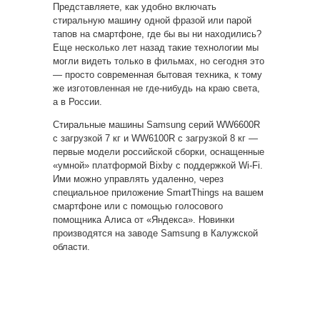
Представляете, как удобно включать
стиральную машину одной фразой или парой
тапов на смартфоне, где бы вы ни
находились?
Еще несколько лет назад такие технологии мы
могли видеть только в фильмах, но сегодня это
— просто современная бытовая техника, к тому
же изготовленная не где-нибудь на краю света,
а в России.
Стиральные машины Samsung серий WW6600R
c загрузкой 7 кг и WW6100R с загрузкой 8 кг —
первые модели российской сборки, оснащенные
«умной» платформой Bixby с поддержкой Wi-Fi.
Ими можно управлять удаленно, через
специальное приложение SmartThings на вашем
смартфоне или с помощью голосового
помощника Алиса от «Яндекса». Новинки
производятся на заводе Samsung в Калужской
области.