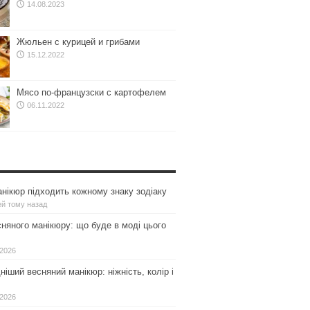
14.08.2023
Жюльен с курицей и грибами
15.12.2022
Мясо по-французски с картофелем
06.11.2022
нікюр підходить кожному знаку зодіаку
ей тому назад
сняного манікюру: що буде в моді цього
.2026
іший весняний манікюр: ніжність, колір і
.2026