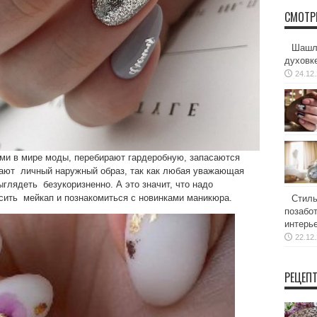
СМОТР
Шашлы
духовке
24.12
ми в мире моды, перебирают гардеробную, запасаются
ают личный наружный образ, так как любая уважающая
ыглядеть безукоризненно. А это значит, что надо
есить мейкап и познакомиться с новинками маникюра.
Стиль
позабот
интерь
22.12
РЕЦЕП