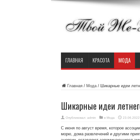
ГЛАВНАЯ
КРАСОТА
МОДА
Главная
/
Мода
/
Шикарные идеи летне
Шикарные идеи летнего
Опубликовал:
admin
в
Мода
23.06.2022
С июня по август время, которое ассоци
морю, дома развлечений и другими прия
энергии, оставляют запоминающиеся эмо