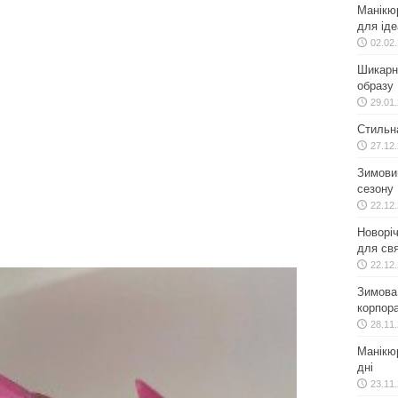
Манікю
для іде
02.02
Шикарн
образу
29.01
Стильн
27.12
Зимовий
сезону
22.12
Новоріч
для свя
22.12
Зимова 
корпора
28.11
Манікюр
дні
23.11