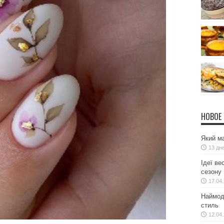
НОВОЕ
Який ма
13 дн
Ідеї ве
сезону
17.04
Наймодн
стиль
12.04