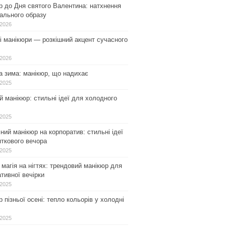
р до Дня святого Валентина: натхнення
ального образу
.2026
і манікюри — розкішний акцент сучасного
.2026
а зима: манікюр, що надихає
.2025
 манікюр: стильні ідеї для холодного
.2025
ний манікюр на корпоратив: стильні ідеї
ткового вечора
.2025
магія на нігтях: трендовий манікюр для
тивної вечірки
.2025
 пізньої осені: тепло кольорів у холодні
.2025