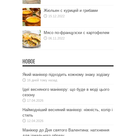
Жюльен с курицей и грибами
15.12.2022
Мясо по-французски с картофелем
06.11.2022
НОВОЕ
Який манікюр підходить кожному знаку зодіаку
16 дней тому назад
Ідеї весняного манікюру: що буде в моді цього
сезону
17.04.2026
Наймодніший весняний манікюр: ніжність, колір і
стиль
12.04.2026
Манікюр до Дня святого Валентина: натхнення
для ідеального образу