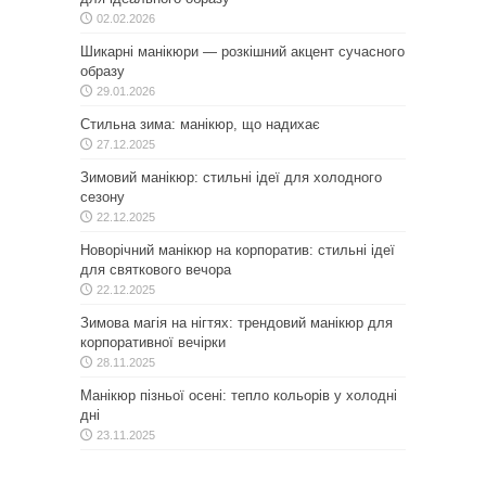
02.02.2026
Шикарні манікюри — розкішний акцент сучасного
образу
29.01.2026
Стильна зима: манікюр, що надихає
27.12.2025
Зимовий манікюр: стильні ідеї для холодного
сезону
22.12.2025
Новорічний манікюр на корпоратив: стильні ідеї
для святкового вечора
22.12.2025
Зимова магія на нігтях: трендовий манікюр для
корпоративної вечірки
28.11.2025
Манікюр пізньої осені: тепло кольорів у холодні
дні
23.11.2025