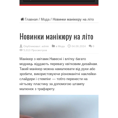
Главная
/
Мода
/
Новинки манікюру на літо
Новинки манікюру на літо
Опубликовал:
admin
в
Мода
04.06.2024
0
5,013 Просмотров
Манікюр з квітами.Навесні і влітку багато
модниць віддають перевагу квітковим дизайнам.
Такий манікюр можна намалювати від руки або
зробити, використовуючи різноманітні наклейки-
слайдери і стемпінг — тобто перенести на
нігтьову пластину за допомогою штампу
малюнок з трафарету.