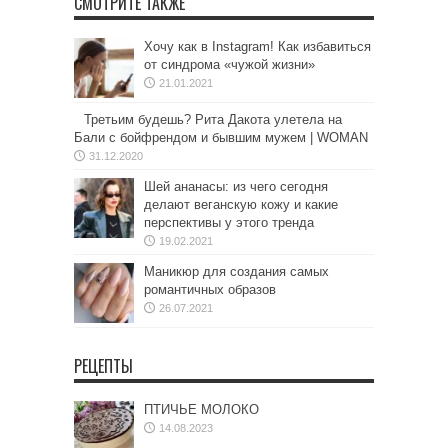
СМОТРИТЕ ТАКЖЕ
Хочу как в Instagram! Как избавиться
от синдрома «чужой жизни»
21.01.2021
Третьим будешь? Рита Дакота улетела на
Бали с бойфрендом и бывшим мужем | WOMAN
31.12.2020
Шей ананасы: из чего сегодня
делают веганскую кожу и какие
перспективы у этого тренда
19.02.2021
Маникюр для создания самых
романтичных образов
26.07.2021
РЕЦЕПТЫ
ПТИЧЬЕ МОЛОКО
14.08.2023