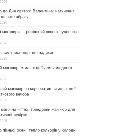
.2026
р до Дня святого Валентина: натхнення
ального образу
.2026
і манікюри — розкішний акцент сучасного
.2026
а зима: манікюр, що надихає
.2025
 манікюр: стильні ідеї для холодного
.2025
ний манікюр на корпоратив: стильні ідеї
ткового вечора
.2025
магія на нігтях: трендовий манікюр для
тивної вечірки
.2025
 пізньої осені: тепло кольорів у холодні