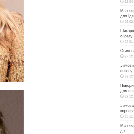
12.04
Манікю
для іде
02.02
Шикарн
образу
29.01
Стильн
27.12
Зимовий
сезону
22.12
Новоріч
для свя
22.12
Зимова 
корпора
28.11
Манікюр
дні