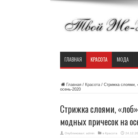
ГЛАВНАЯ
КРАСОТА
МОДА
Главная
/
Красота
/
Стрижка слоями, «
осень-2020
Стрижка слоями, «лоб» 
модных причесок на ос
Опубликовал:
admin
в
Красота
24.12.2