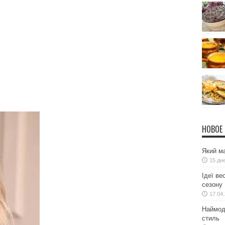
НОВОЕ
Який ма
15 дн
Ідеї ве
сезону
17.04
Наймодн
стиль