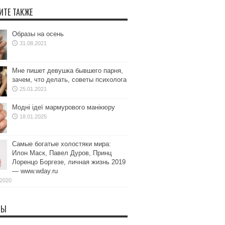
ИТЕ ТАКЖЕ
Образы на осень
31.08.2021
Мне пишет девушка бывшего парня,
зачем, что делать, советы психолога
25.01.2021
Модні ідеї мармурового манікюру
18.01.2025
Самые богатые холостяки мира:
Илон Маск, Павел Дуров, Принц
Лоренцо Боргезе, личная жизнь 2019
— www.wday.ru
.2020
ТЫ