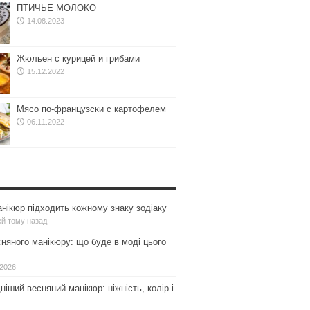
ПТИЧЬЕ МОЛОКО
14.08.2023
Жюльен с курицей и грибами
15.12.2022
Мясо по-французски с картофелем
06.11.2022
нікюр підходить кожному знаку зодіаку
ей тому назад
сняного манікюру: що буде в моді цього
.2026
іший весняний манікюр: ніжність, колір і