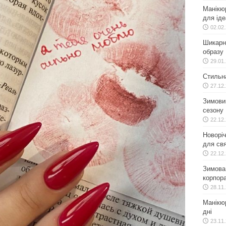
Манікю
для іде
02.02
Шикарн
образу
29.01
Стильн
27.12
Зимовий
сезону
22.12
Новоріч
для свя
22.12
Зимова 
корпора
28.11
Манікюр
дні
23.11