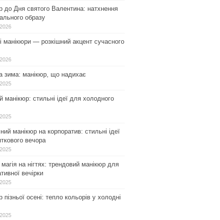
р до Дня святого Валентина: натхнення
ального образу
.2026
і манікюри — розкішний акцент сучасного
.2026
а зима: манікюр, що надихає
.2025
 манікюр: стильні ідеї для холодного
.2025
ний манікюр на корпоратив: стильні ідеї
ткового вечора
.2025
магія на нігтях: трендовий манікюр для
тивної вечірки
.2025
 пізньої осені: тепло кольорів у холодні
.2025