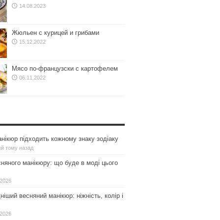
14.08.2023
Жюльен с курицей и грибами
15.12.2022
Мясо по-французски с картофелем
06.11.2022
нікюр підходить кожному знаку зодіаку
ей тому назад
сняного манікюру: що буде в моді цього
.2026
іший весняний манікюр: ніжність, колір і
.2026