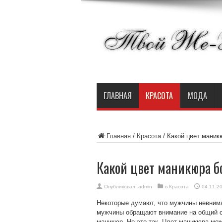
ГЛАВНАЯ
КРАСОТА
МОДА
Главная
/
Красота
/
Какой цвет маник
Какой цвет маникюра б
Опубликовал:
admin
в
Красота
04.11.2
Некоторые думают, что мужчины невнима
мужчины обращают внимание на общий об
маникюр. Но это так. Цвет маникюра мож