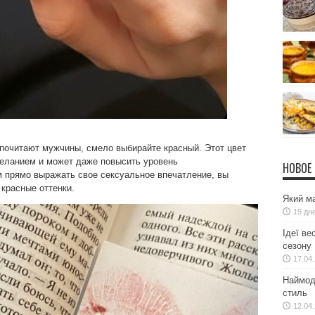
почитают мужчины, смело выбирайте красный. Этот цвет
еланием и может даже повысить уровень
НОВОЕ
м прямо выражать свое сексуальное впечатление, вы
красные оттенки.
Який ма
15 дн
Ідеї ве
сезону
17.04
Наймодн
стиль
12.04