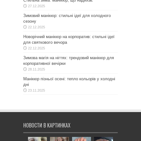
Стильна зима: манікюр, що надихає
27.12.2025
Зимовий манікюр: стильні ідеї для холодного
сезону
22.12.2025
Новорічний манікюр на корпоратив: стильні ідеї
для святкового вечора
22.12.2025
Зимова магія на нігтях: трендовий манікюр для
корпоративної вечірки
28.11.2025
Манікюр пізньої осені: тепло кольорів у холодні
дні
23.11.2025
НОВОСТИ В КАРТИНКАХ