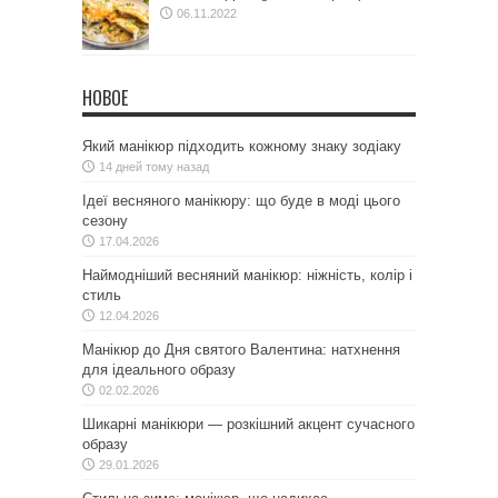
06.11.2022
НОВОЕ
Який манікюр підходить кожному знаку зодіаку
14 дней тому назад
Ідеї весняного манікюру: що буде в моді цього
сезону
17.04.2026
Наймодніший весняний манікюр: ніжність, колір і
стиль
12.04.2026
Манікюр до Дня святого Валентина: натхнення
для ідеального образу
02.02.2026
Шикарні манікюри — розкішний акцент сучасного
образу
29.01.2026