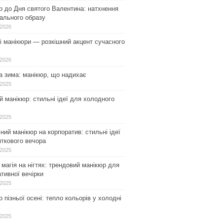
р до Дня святого Валентина: натхнення
ального образу
.2026
і манікюри — розкішний акцент сучасного
.2026
а зима: манікюр, що надихає
.2025
 манікюр: стильні ідеї для холодного
.2025
ний манікюр на корпоратив: стильні ідеї
ткового вечора
.2025
магія на нігтях: трендовий манікюр для
тивної вечірки
.2025
 пізньої осені: тепло кольорів у холодні
.2025