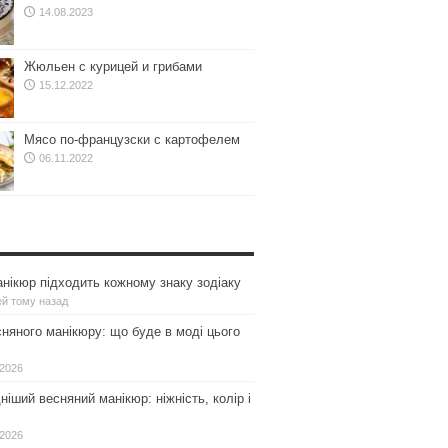
14.08.2023
Жюльен с курицей и грибами
15.12.2022
Мясо по-французски с картофелем
06.11.2022
нікюр підходить кожному знаку зодіаку
ей тому назад
сняного манікюру: що буде в моді цього
.2026
іший весняний манікюр: ніжність, колір і
.2026