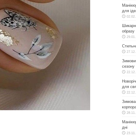
Манікю
для іде
02.02
Шикарн
образу
29.01
Стильн
27.12
Зимовий
сезону
22.12
Новоріч
для свя
22.12
Зимова 
корпора
28.11
Манікюр
дні
23.11