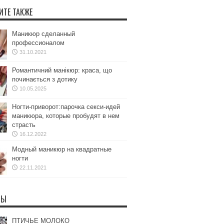
ИТЕ ТАКЖЕ
Маникюр сделанный
профессионалом
31.10.2021
Романтичний манікюр: краса, що
починається з дотику
10.05.2025
Ногти-приворот:парочка секси-идей
маникюра, которые пробудят в нем
страсть
16.12.2022
Модный маникюр на квадратные
ногти
22.11.2021
ТЫ
ПТИЧЬЕ МОЛОКО