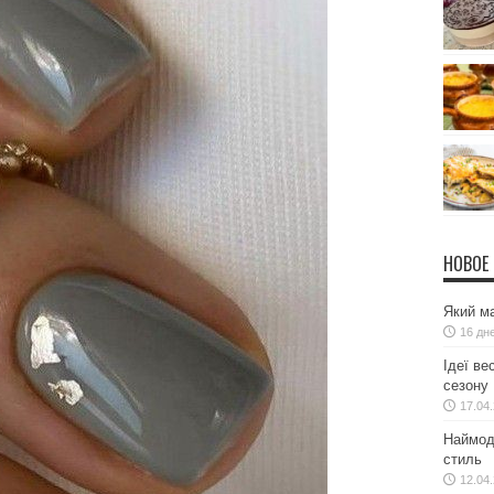
НОВОЕ
Який ма
16 дн
Ідеї ве
сезону
17.04
Наймодн
стиль
12.04