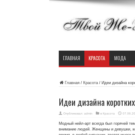
ГЛАВНАЯ
КРАСОТА
МОДА
Главная
/
Красота
/
Идеи дизайна коро
Идеи дизайна коротких 
Опубликовал:
admin
в
Красота
07.06.2
Модный нейл-арт всегда был горячей те
внимание людей. Женщины и девушки, ко
время, в любой ситуации, тратят много 