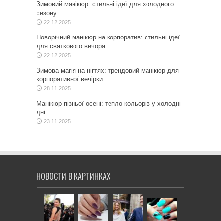
Зимовий манікюр: стильні ідеї для холодного
сезону
22.12.2025
Новорічний манікюр на корпоратив: стильні ідеї
для святкового вечора
22.12.2025
Зимова магія на нігтях: трендовий манікюр для
корпоративної вечірки
28.11.2025
Манікюр пізньої осені: тепло кольорів у холодні
дні
23.11.2025
НОВОСТИ В КАРТИНКАХ