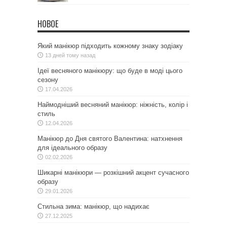
НОВОЕ
Який манікюр підходить кожному знаку зодіаку
13 дней тому назад
Ідеї весняного манікюру: що буде в моді цього
сезону
17.04.2026
Наймодніший весняний манікюр: ніжність, колір і
стиль
12.04.2026
Манікюр до Дня святого Валентина: натхнення
для ідеального образу
02.02.2026
Шикарні манікюри — розкішний акцент сучасного
образу
29.01.2026
Стильна зима: манікюр, що надихає
27.12.2025