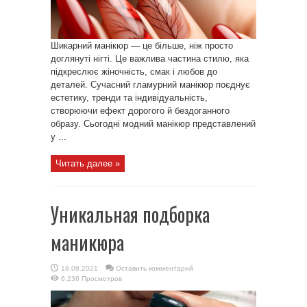
Шикарний манікюр — це більше, ніж просто
доглянуті нігті. Це важлива частина стилю, яка
підкреслює жіночність, смак і любов до
деталей. Сучасний гламурний манікюр поєднує
естетику, тренди та індивідуальність,
створюючи ефект дорогого й бездоганного
образу. Сьогодні модний манікюр представлений
у ...
Читать далее »
Уникальная подборка
маникюра
18.08.2021
Оставить комментарий
6,236 Просмотров