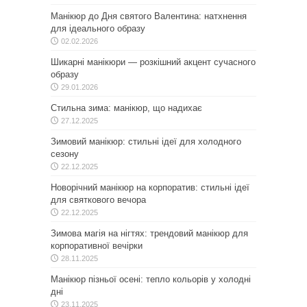
Манікюр до Дня святого Валентина: натхнення
для ідеального образу
02.02.2026
Шикарні манікюри — розкішний акцент сучасного
образу
29.01.2026
Стильна зима: манікюр, що надихає
27.12.2025
Зимовий манікюр: стильні ідеї для холодного
сезону
22.12.2025
Новорічний манікюр на корпоратив: стильні ідеї
для святкового вечора
22.12.2025
Зимова магія на нігтях: трендовий манікюр для
корпоративної вечірки
28.11.2025
Манікюр пізньої осені: тепло кольорів у холодні
дні
23.11.2025