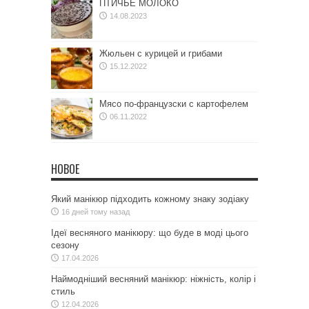
ПТИЧЬЕ МОЛОКО
14.08.2023
Жюльен с курицей и грибами
15.12.2022
Мясо по-французски с картофелем
06.11.2022
НОВОЕ
Який манікюр підходить кожному знаку зодіаку
16 дней тому назад
Ідеї весняного манікюру: що буде в моді цього
сезону
17.04.2026
Наймодніший весняний манікюр: ніжність, колір і
стиль
12.04.2026