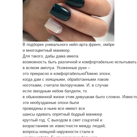
В подборке уникального нейл-арта френч, омбре
и многоцветный маникюр.
Для такого, дабы дама имела
возможность быть различной и комфортабельно испытывать
в всяком амплуа. Ухоженные руки –
это прекрасно и комфортабельноПомню эпохи,
когда дам с изящными, обработанными лаком
ноготками, считали белоручками. И, в случае
если звездным небом балдели, то
в обыкновенной жизни этим девушкам было сложно. Известн
эти необузданные эпохи были
проведены и ныне все имеют все
шансы одевать опрятный бодрый маникюр
круглый год. С выходом в свет соцсетей и
возрастанием их известности между людей,
вопросы изящной наружности стали в